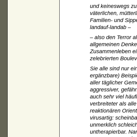
und keineswegs zule
väterlichen, mütter
Familien- und Sipp
landauf-landab –
– also den Terror a
allgemeinen Denke
Zusammenleben ein
zelebrierten Boulev
Sie alle sind nur ei
ergänzbare) Beispie
aller täglicher Geme
aggressiver, gefähr
auch sehr viel häuf
verbreiteter als al
reaktionären Orien
virusartig: scheinb
unmerklich schleic
untherapierbar. Na