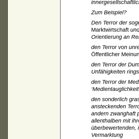
innergesellschaftl
Zum Beispiel?
Den Terror der so
Marktwirtschaft
und
Orientierung an Re
den Terror von unr
Öffentlicher Meinu
den Terror der Dum
Unfähigkeiten ring
den Terror der Med
‘Medientauglichkeit
den sonderlich gra
ansteckenden Terro
andern zwanghaft p
allenthalben mit ih
überbewertenden, i
Vermarktung