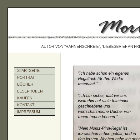
AUTOR VON "HAHNENSCHREIE", "LIEBESBRIEF AN FR
STARTSEITE
”Ich habe schon ein eigenes
PORTRAIT
Regalfach für Ihre Werke
reserviert.“
BÜCHER
LESEPROBEN
”Ich bin sicher, daß wir uns
KAUFEN
weiterhin auf viele fulminant
KONTAKT
geschriebene und
wortschatzreiche Bücher von
IMPRESSUM
Ihnen freuen können.“
”Mein Moritz-Pirol-Regal ist
inzwischen schon gefüllt, und in
den letzten Wochen habe ich sehr